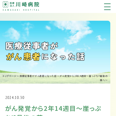
トップページ
>
医療従事者ががん患者になった話
>
がん発覚から2年14週目〜崖っぷち⁉︎最後の
薬へ〜
2024.10.30
がん発覚から2年14週目〜崖っぷ