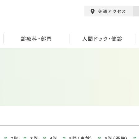
交通アクセス
診療科・部門
人間ドック・健診
2階
3階
4階
5階（東館）
5階（西館）