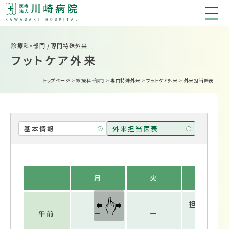
診療科・部門 / 専門特殊外来
フットケア外来
トップページ
>
診療科・部門
>
専門特殊外来
>
フットケア外来
>
外来担当医表
基本情報
外来担当医表
月
火
水
担当看護
午前
ー
ー
要予約