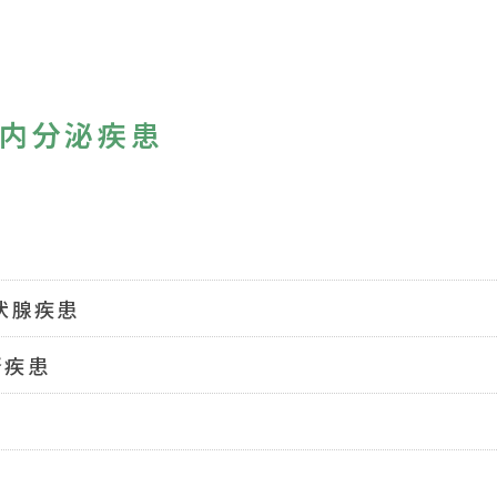
な内分泌疾患
状腺疾患
腎疾患