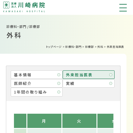
診療科・部門 / 診療部
外科
トップページ
>
診療科・部門
>
診療部
>
外科
>
外来担当医表
基本情報
外来担当医表
医師紹介
実績
1年間の取り組み
月
火
水