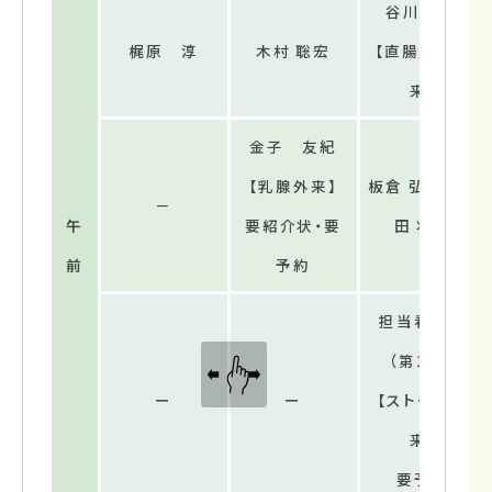
谷川 隆彦
梶原 淳
木村 聡宏
【直腸肛門外
来】
金子 友紀
【乳腺外来】
板倉 弘明／𠮷
－
午
要紹介状・要
田 将真
前
予約
担当看護師
（第1・4）
ー
ー
【ストーマ外
来】
要予約