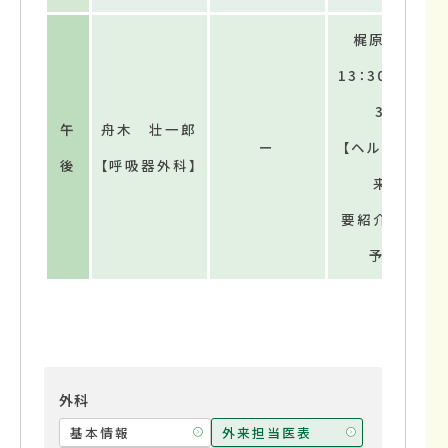
梶原 淳
13：30～15：
30
午
舟木 壮一郎
ー
【ヘルニア外
後
【呼吸器外科】
来】
要紹介状・要
予約
外科
基本情報
外来担当医表