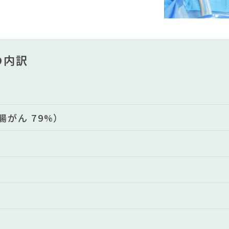
の内訳
腸がん 79%）