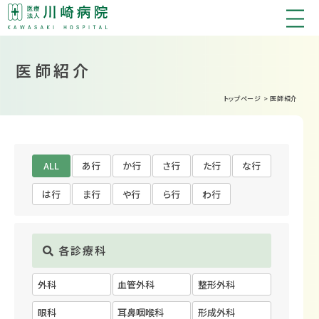
医師紹介
トップページ
>
医師紹介
ALL
あ行
か行
さ行
た行
な行
は行
ま行
や行
ら行
わ行
各診療科
外科
血管外科
整形外科
眼科
耳鼻咽喉科
形成外科