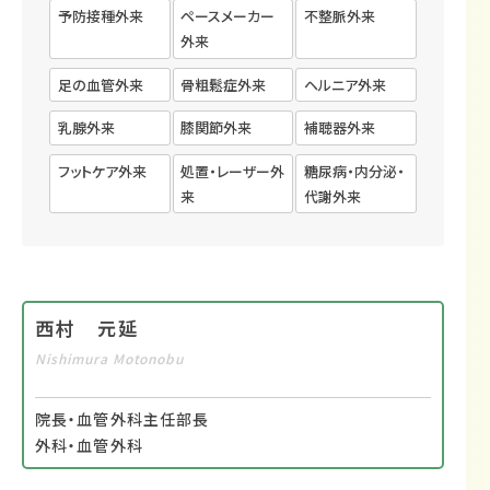
予防接種外来
ペースメーカー
不整脈外来
外来
足の血管外来
骨粗鬆症外来
ヘルニア外来
乳腺外来
膝関節外来
補聴器外来
フットケア外来
処置・レーザー外
糖尿病・内分泌・
来
代謝外来
西村 元延
Nishimura Motonobu
院長・血管外科主任部長
外科・血管外科