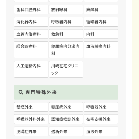
歯科口腔外科
放射線科
麻酔科
消化器内科
呼吸器内科
循環器内科
血管内治療科
救急科
内科
総合診療科
糖尿病内分泌内
血液腫瘍内科
科
人工透析内科
川崎在宅クリニ
ック
専門特殊外来
禁煙外来
糖尿病外来
呼吸器外来
呼吸器外科外来
認知症検診外来
在宅支援外来
肥満症外来
透析外来
血液外来